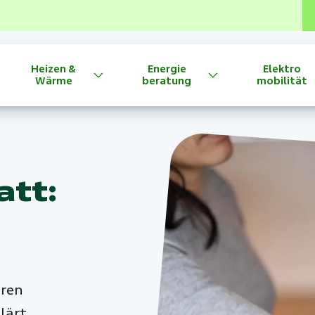
Heizen &
Energie
Elektro
Wärme
beratung
mobilität
att:
eren
lärt.