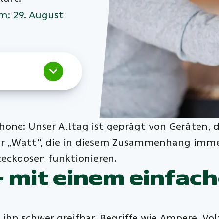
am: 29. August
one: Unser Alltag ist geprägt von Geräten, 
oder „Watt“, die in diesem Zusammenhang imm
teckdosen funktionieren.
 mit einem einfach
hn schwer greifbar. Begriffe wie Ampere, Vol