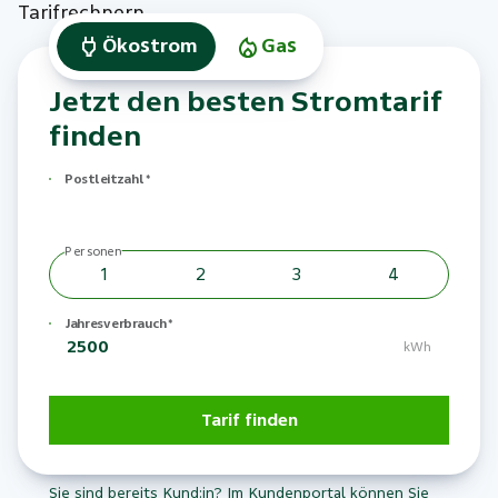
Tarifrechnern.
Ökostrom
Gas
Jetzt den besten Stromtarif
finden
Postleitzahl
*
Personen
1
2
3
4
Jahresverbrauch
*
kWh
Tarif finden
Sie sind bereits Kund:in? Im Kundenportal können Sie