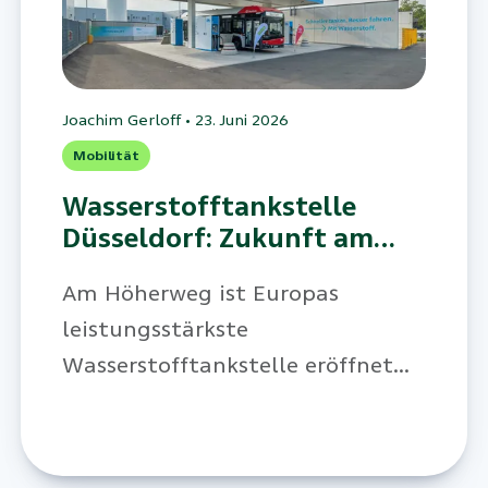
Joachim Gerloff
•
23. Juni 2026
Mobilität
Wasserstofftankstelle
Düsseldorf: Zukunft am
Höherweg
Am Höherweg ist Europas
leistungsstärkste
Wasserstofftankstelle eröffnet
worden. Sie zeigt, wie Mobilität
funktionieren kann, wenn
Energieerzeugung, Infrastruktur