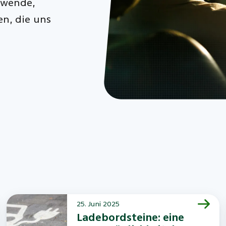
swende,
n, die uns
25. Juni 2025
Ladebordsteine: eine