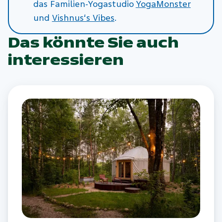
das Familien-Yogastudio
YogaMonster
und
Vishnus‘s Vibes
.
Das könnte Sie auch
interessieren