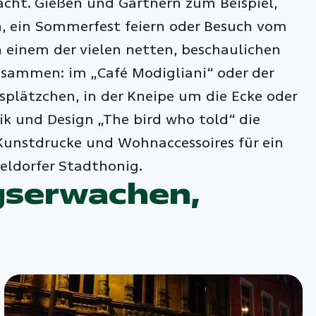
ht. Gießen und Gärtnern zum Beispiel,
n, ein Sommerfest feiern oder Besuch vom
einem der vielen netten, beschaulichen
usammen: im „Café Modigliani“ oder der
nsplätzchen, in der Kneipe um die Ecke oder
ik und Design „The bird who told“ die
e Kunstdrucke und Wohnaccessoires für ein
eldorfer Stadthonig.
ngserwachen,