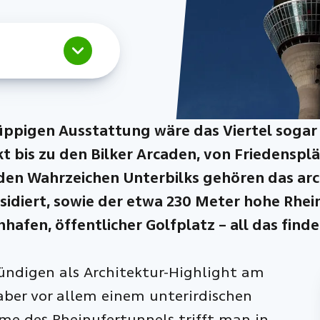
r üppigen Ausstattung wäre das Viertel soga
 bis zu den Bilker Arcaden, von Friedenspl
den Wahrzeichen Unterbilks gehören das arc
esidiert, sowie der etwa 230 Meter hohe Rhe
hafen, öffentlicher Golfplatz – all das find
ündigen als Architektur-Highlight am
aber vor allem einem unterirdischen
me des Rheinufertunnels trifft man in