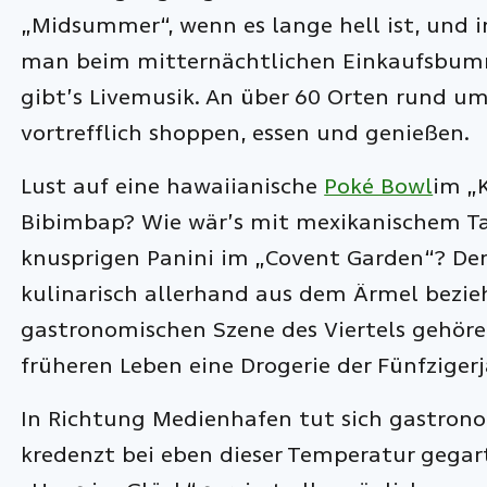
„Midsummer“, wenn es lange hell ist, und 
man beim mitternächtlichen Einkaufsbumm
gibt’s Livemusik. An über 60 Orten rund um
vortrefflich shoppen, essen und genießen.
Lust auf eine hawaiianische
Poké Bowl
im „
Bibimbap? Wie wär’s mit mexikanischem Tac
knusprigen Panini im „Covent Garden“? Der
kulinarisch allerhand aus dem Ärmel bezie
gastronomischen Szene des Viertels gehören
früheren Leben eine Drogerie der Fünfziger
In Richtung Medienhafen tut sich gastronom
kredenzt bei eben dieser Temperatur gegart