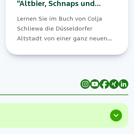
"Altbier, Schnaps und
Rock'n'Roll" zu gewinnen
Lernen Sie im Buch von Colja
Schliewa die Düsseldorfer
Altstadt von einer ganz neuen
Seite kennen. Wir verlosen drei
Exemplare mit exklusiver
Widmung für unsere Kund:innen.