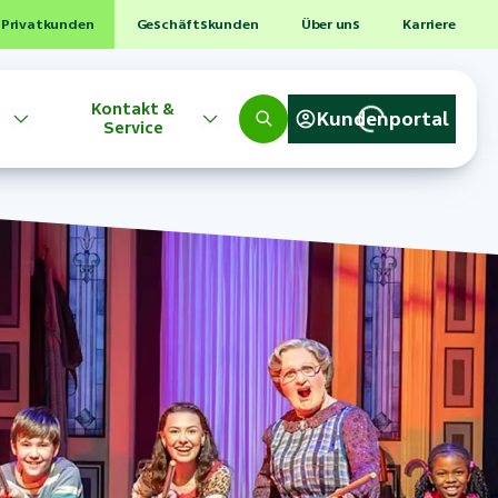
Privatkunden
Geschäftskunden
Über uns
Karriere
Kontakt &
Kundenportal
Service