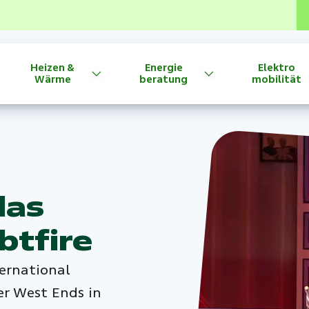
Heizen &
Energie
Elektro
Wärme
beratung
mobilität
das
btfire
ternational
er West Ends in