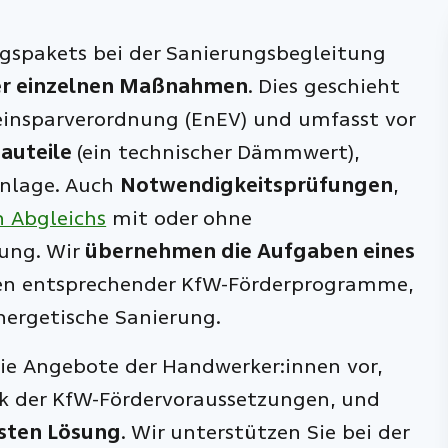
gspakets bei der Sanierungsbegleitung
er einzelnen Maßnahmen
. Dies geschieht
einsparverordnung (EnEV) und umfasst vor
Bauteile
(ein technischer Dämmwert),
anlage. Auch
Notwendigkeitsprüfungen
,
n Abgleichs
mit oder ohne
nung. Wir
übernehmen die Aufgaben eines
n entsprechender KfW-Förderprogramme,
nergetische Sanierung.
die Angebote der Handwerker:innen vor,
ick der KfW-Fördervoraussetzungen, und
esten Lösung
. Wir unterstützen Sie bei der