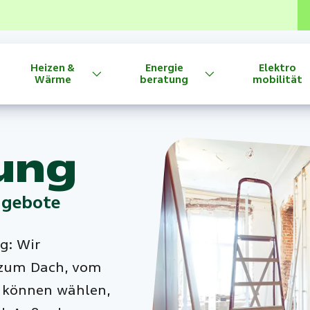
Heizen &
Energie
Elektro
Wärme
beratung
mobilität
ung
ngebote
g: Wir
s zum Dach, vom
e können wählen,