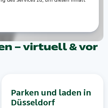
ng des Services zu, um diesen Inhalt
n – virtuell & vor
Parken und laden in
Düsseldorf