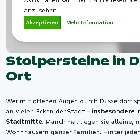
Aktivitäten sammeln. Bitte lesen Sie
anzusehen.
Akzeptieren
Mehr Information
Stolpersteine in D
Ort
Wer mit offenen Augen durch Düsseldorf spa
an vielen Ecken der Stadt –
insbesondere i
Stadtmitte
. Manchmal liegen sie alleine,
Wohnhäusern ganzer Familien. Hinter jedem