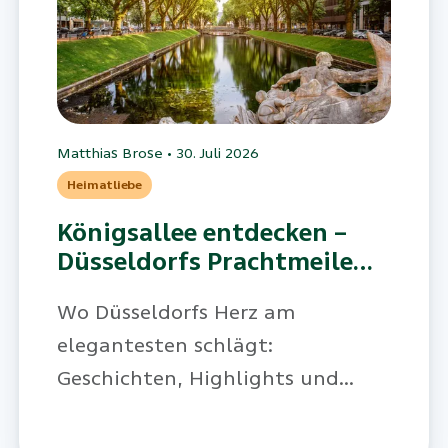
Matthias Brose
•
30. Juli 2026
Heimatliebe
Königsallee entdecken –
Düsseldorfs Prachtmeile
zwischen Luxus und Natur
Wo Düsseldorfs Herz am
elegantesten schlägt:
Geschichten, Highlights und
Geheimtipps rund um die
weltberühmte Prachtstraße.