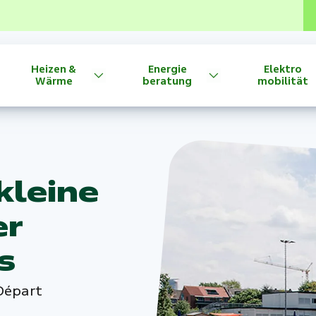
Heizen &
Energie
Elektro
Wärme
beratung
mobilität
 kleine
er
s
Départ