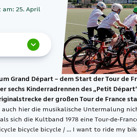
 am: 25. April
m Grand Départ – dem Start der Tour de Fran
er sechs Kinderradrennen des „Petit Départ“ 
riginalstrecke der großen Tour de France sta
 auch hier die musikalische Untermalung nich
, als sich die Kultband 1978 eine Tour-de-Fra
icycle bicycle bicycle / … I want to ride my bik