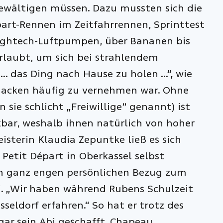
 bewältigen müssen. Dazu mussten sich die
part-Rennen im Zeitfahrrennen, Sprinttest
Hightech-Luftpumpen, über Bananen bis
erlaubt, um sich bei strahlendem
… das Ding nach Hause zu holen …“, wie
 Jacken häufig zu vernehmen war. Ohne
 sie schlicht „Freiwillige“ genannt) ist
bar, weshalb ihnen natürlich von hoher
sterin Klaudia Zepuntke ließ es sich
Petit Départ in Oberkassel selbst
nen ganz engen persönlichen Bezug zum
fi. „Wir haben während Rubens Schulzeit
seldorf erfahren.“ So hat er trotz des
gar sein Abi geschafft. Chapeau,