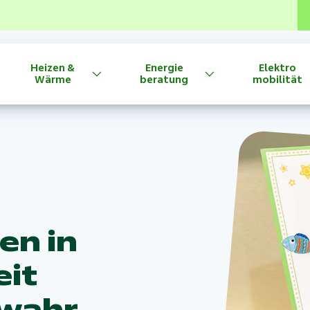
Heizen &
Energie
Elektro
Wärme
beratung
mobilität
en in
eit
 wahr