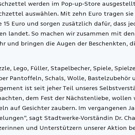
nschzettel werden im Pop-up-Store ausgestell
zettel auswählen. Mit zehn Euro tragen sie d
15 Euro und sorgen zusätzlich dafür, dass je
nden landet. So machen wir zusammen mit den
 und bringen die Augen der Beschenkten, die
le, Lego, Füller, Stapelbecher, Spiele, Spielz
ber Pantoffeln, Schals, Wolle, Bastelzubehör
ment ist seit jeher Teil unseres Selbstverstä
achten, dem Fest der Nächstenliebe, wollen
eln auf Gesichter zaubern. Im vergangenen Jah
elungen“, sagt Stadtwerke-Vorständin Dr. Cha
tzerinnen und Unterstützern unserer Aktion b