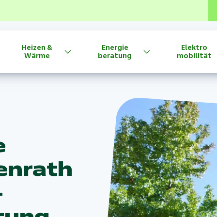
Heizen &
Energie
Elektro
Wärme
beratung
mobilität
e
enrath
-
tung