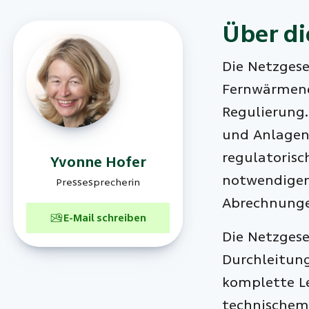
Über di
Die Netzgese
Fernwärmene
Regulierung.
und Anlagen
regulatorisc
Yvonne
Hofer
notwendigen
Pressesprecherin
Abrechnung
E-Mail schreiben
Die Netzgese
Durchleitung
komplette L
technischem